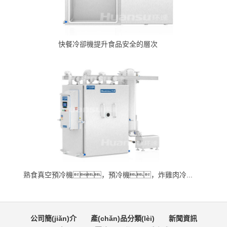
快餐冷卻機提升食品安全的層次
熟食真空預冷機，預冷機，炸雞肉冷...
公司簡(jiǎn)介
產(chǎn)品分類(lèi)
新聞資訊