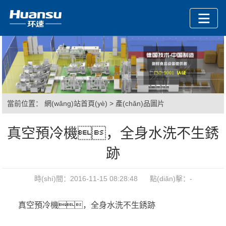
當前位置：
網(wǎng)站首頁(yè)
>
產(chǎn)品圖片
真空預冷機，全身水洗不生銹
跡
時(shí)間：2016-11-15 08:28:48 點(diǎn)擊：
-
真空預冷機，全身水洗不生銹跡