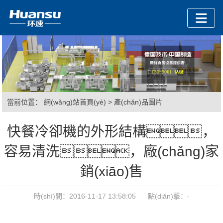
當前位置：
網(wǎng)站首頁(yè)
>
產(chǎn)品圖片
快餐冷卻機的外形結構，
容易清洗，廠(chǎng)家
銷(xiāo)售
時(shí)間：2016-11-17 13:58:05 點(diǎn)擊：
-