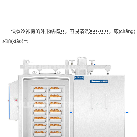
快餐冷卻機的外形結構，容易清洗，廠(chǎng)
家銷(xiāo)售