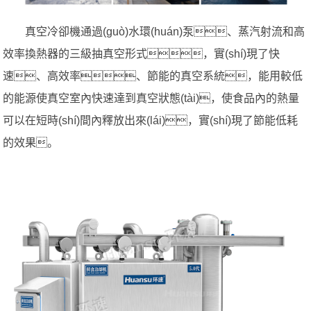
真空冷卻機通過(guò)水環(huán)泵、蒸汽射流和高
效率換熱器的三級抽真空形式，實(shí)現了快
速、高效率、節能的真空系統，能用較低
的能源使真空室內快速達到真空狀態(tài)，使食品內的熱量
可以在短時(shí)間內釋放出來(lái)，實(shí)現了節能低耗
的效果。