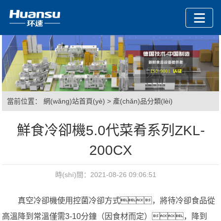
當前位置：
網(wǎng)站首頁(yè)
>
產(chǎn)品分類(lèi)
鮮食冷卻機5.0代菜肴系列ZKL-
200CX
時(shí)間：2021-08-26 09:06:51
真空冷卻機使用控菌冷卻方式，將待冷卻食品從
高溫降到常溫僅需3-10分鐘（因食材而定），降到