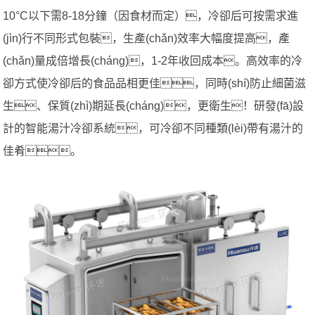
10°C以下需8-18分鐘（因食材而定），冷卻后可按需求進
(jìn)行不同形式包裝，生產(chǎn)效率大幅度提高，產
(chǎn)量成倍增長(cháng)，1-2年收回成本。高效率的冷
卻方式使冷卻后的食品品相更佳，同時(shí)防止細菌滋
生、保質(zhì)期延長(cháng)，更衛生！研發(fā)設
計的智能湯汁冷卻系統，可冷卻不同種類(lèi)帶有湯汁的
佳肴。