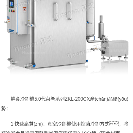
鮮食冷卻機5.0代菜肴系列ZKL-200CX產(chǎn)品優(yōu)
勢：
1.快速高質(zhì)：真空冷卻機使用控菌冷卻方式，將