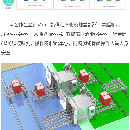
4.智能生產(chǎn)：設備程序化模塊設計，電腦顯示
屏、人機界面、數據讀取清晰，配合簡
(jiǎn)易按鈕，操作簡(jiǎn)單，同時(shí)保證操作人員人身
安全