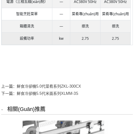
電源（三相五線(xiàn)制）
―
AC380V 50Hz
AC380V 50Hz
智能烹飪菜單
―
菜肴專(zhuān)用
菜肴專(zhuān)用
箱體清洗
―
擦洗
擦洗
設備功率
kw
2.75
2.75
上一篇：
鮮食冷卻機5.0代菜肴系列ZKL-300CX
下一篇：
鮮食冷卻機5.5代米面系列XLMM-3S
相關(guān)推薦