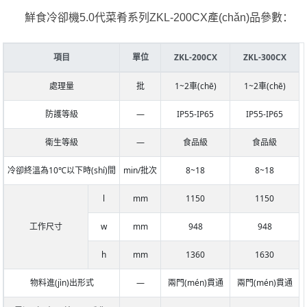
鮮食冷卻機5.0代菜肴系列ZKL-200CX產(chǎn)品參數：
項目
單位
ZKL-200CX
ZKL-300CX
處理量
批
1~2車(chē)
1~2車(chē)
防護等級
―
IP55-IP65
IP55-IP65
衛生等級
―
食品級
食品級
冷卻終溫為10℃以下時(shí)間
min/批次
8~18
8~18
l
mm
1150
1150
工作尺寸
w
mm
948
948
h
mm
1360
1630
物料進(jìn)出形式
―
兩門(mén)貫通
兩門(mén)貫通