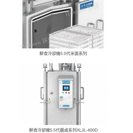
鮮食冷卻機5.0代米面系列
鮮食冷卻機5.5代醬鹵系列XLJL-400D